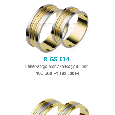
R-GS-014
Fehér-sárga arany karikagyűrű pár
401 500 Ft
182 500 Ft