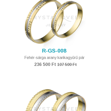
R-GS-008
Fehér-sárga arany karikagyűrű pár
236 500 Ft
107 500 Ft