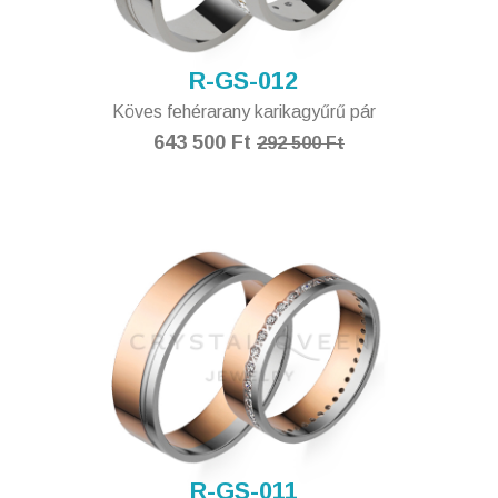
R-GS-012
Köves fehérarany karikagyűrű pár
643 500 Ft
292 500 Ft
R-GS-011