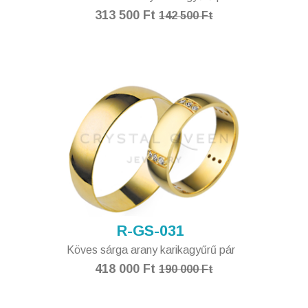
313 500 Ft
142 500 Ft
R-GS-031
Köves sárga arany karikagyűrű pár
418 000 Ft
190 000 Ft