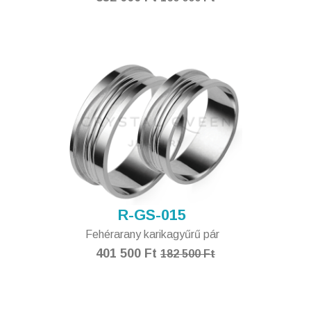
R-GS-015
Fehérarany karikagyűrű pár
401 500 Ft
182 500 Ft