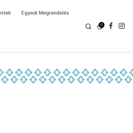
ettek
Egyedi Megrendelés
0