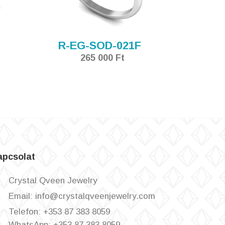
R-EG-SOD-021F
265 000 Ft
apcsolat
Crystal Qveen Jewelry
Email: info@crystalqveenjewelry.com
Telefon: +353 87 383 8059
WhatsApp: +353 87 383 8059