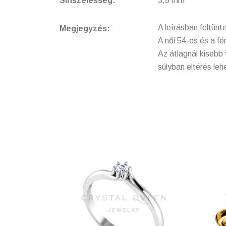
Sínszélesség:
3,5 mm
A leírásban feltünte
Megjegyzés:
A női 54-es és a fé
Az átlagnál kisebb
súlyban eltérés le