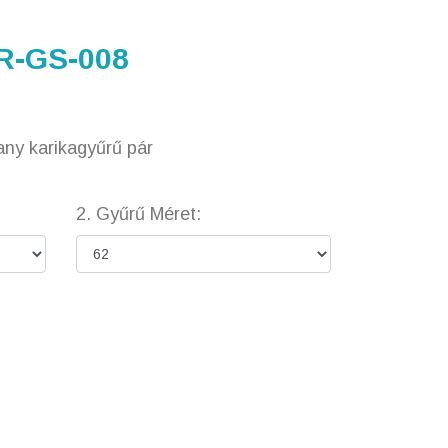
R-GS-008
any karikagyűrű pár
2. Gyűrű Méret: