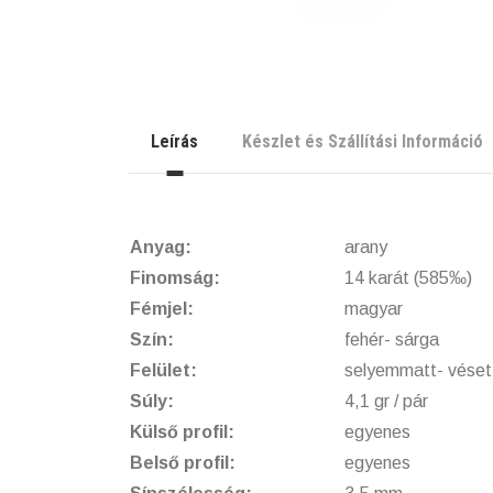
Leírás
Készlet és Szállítási Információ
Anyag:
arany
Finomság:
14 karát (585‰)
Fémjel:
magyar
Szín:
fehér- sárga
Felület:
selyemmatt- véset
Súly:
4,1 gr / pár
Külső profil:
egyenes
Belső profil:
egyenes