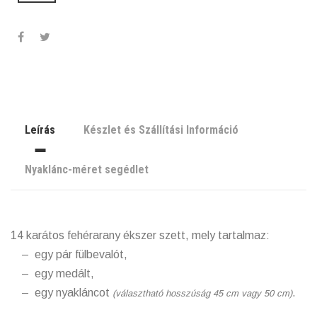
Leírás
Készlet és Szállítási Információ
Nyaklánc-méret segédlet
14 karátos fehérarany ékszer szett, mely t
artalmaz:
–
egy pár fülbevalót,
–
egy medált,
–
egy nyakláncot
.
(választható hosszúság 45 cm vagy 50 cm)