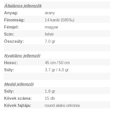
Általános jellemzők
Anyag:
arany
Finomság:
14 karát (585‰)
Fémjel:
magyar
Szín:
fehér
Összsúly:
7,0 gr
Nyaklánc jellemzői
Hossz:
45 cm / 50 cm
Súly:
3,7 gr / 4,0 gr
Medál jellemzői
Súly:
1,6 gr
Kövek száma:
15 db
Kövek fajtája:
round alakú cirkónia