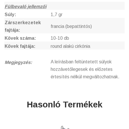
Fülbevaló jellemzői
Súly:
1,7 gr
Zárszerkezetek
francia (bepattintós)
fajtája:
Kövek száma:
10-10 db
Kövek fajtája:
round alakú cirkónia
A leírásban feltüntetett súlyok
Megjegyzés:
hozzávetőlegesek
és előzetes
értesítés nélkül megváltozhatnak
.
Hasonló Termékek